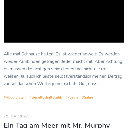
Alle mal Schnauze halten! Es ist wieder soweit: Es werden
wieder Armbinden getragen! Jeder macht mit! Aber Achtung,
es müssen die richtigen sein: dieses mal nicht die rot-
weißen! Ja, auch ich leiste selbstverständlich meinen Beitrag
zur solidarischen Wertegemeinschaft. Gut, dass...
Absurdistan
Gesellschaftskritik
Poesie
Satire
29. MAI 2022
Ein Tag am Meer mit Mr. Murphy